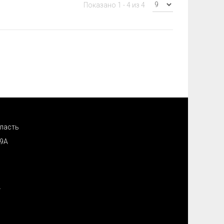
Показано 1 - 4 из 4
ласть
19А
.