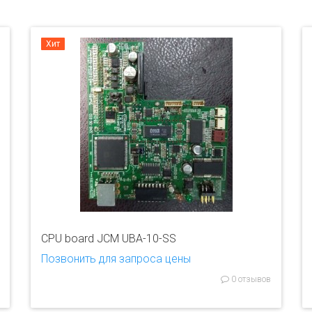
Хит
CPU board JCM UBA-10-SS
Позвонить для запроса цены
0 отзывов