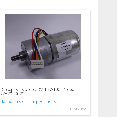
Стекерный мотор JCM TBV-100 . Nidec
22H205D020
Позвонить для запроса цены
0 отзывов